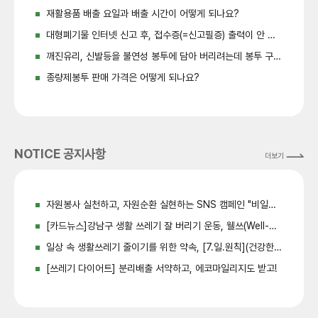
재활용품 배출 요일과 배출 시간이 어떻게 되나요?
대형폐기물 인터넷 신고 후, 접수증(=신고필증) 출력이 안 되는 경우 어떻게 배출하나요?
깨진유리, 신발등을 불연성 봉투에 담아 버리려는데 봉투 구입처는 어디인가요?
종량제봉투 판매 가격은 어떻게 되나요?
NOTICE 공지사항
더보기
자원봉사 실천하고, 자원순환 실현하는 SNS 캠페인 "비일비재" 참여해주세요!
[카드뉴스]강남구 생활 쓰레기 잘 버리기 운동, 웰쓰(Well-쓰레기 버리기) 함께해요
일상 속 생활쓰레기 줄이기를 위한 약속, [7.일.원칙](건강한 자원순환, 웰쓰)
[쓰레기 다이어트] 분리배출 서약하고, 에코마일리지도 받고!